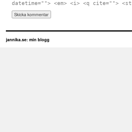
datetime=""> <em> <i> <q cite=""> <st
jannika.se: min blogg