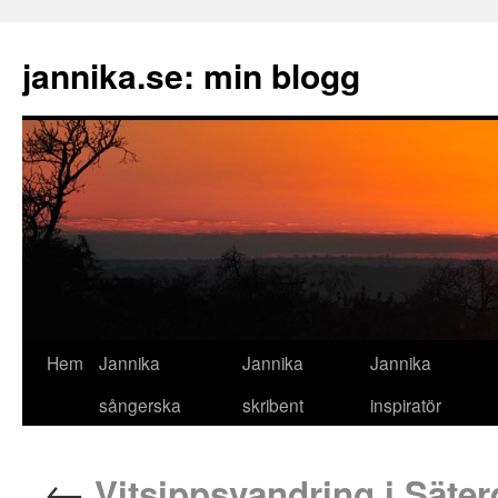
jannika.se: min blogg
Hem
Jannika
Jannika
Jannika
sångerska
skribent
inspiratör
←
Vitsippsvandring i Säter